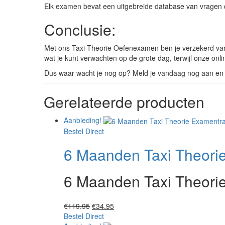
Elk examen bevat een uitgebreide database van vragen di
Conclusie:
Met ons Taxi Theorie Oefenexamen ben je verzekerd van 
wat je kunt verwachten op de grote dag, terwijl onze onl
Dus waar wacht je nog op? Meld je vandaag nog aan en z
Gerelateerde producten
Aanbieding!
Bestel Direct
6 Maanden Taxi Theori
6 Maanden Taxi Theori
Oorspronkelijke
Huidige
€
119.95
€
34.95
prijs
prijs
Bestel Direct