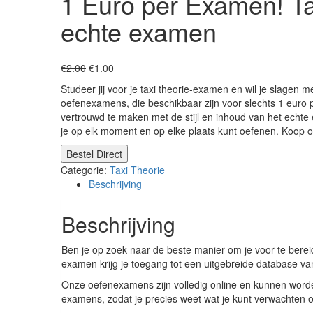
1 Euro per Examen! Ta
echte examen
Oorspronkelijke
Huidige
€
2.00
€
1.00
prijs
prijs
Studeer jij voor je taxi theorie-examen en wil je slagen 
was:
is:
oefenexamens, die beschikbaar zijn voor slechts 1 euro
€2.00.
€1.00.
vertrouwd te maken met de stijl en inhoud van het echte
je op elk moment en op elke plaats kunt oefenen. Koop o
Bestel Direct
Categorie:
Taxi Theorie
Beschrijving
Beschrijving
Ben je op zoek naar de beste manier om je voor te berei
examen krijg je toegang tot een uitgebreide database va
Onze oefenexamens zijn volledig online en kunnen worden
examens, zodat je precies weet wat je kunt verwachten o