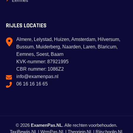
Eemnes
RIJLES LOCATIES
Almere, Lelystad, Huizen, Amsterdam, Hilversum,
Bussum, Muiderberg, Naarden, Laren, Blaricum,
Eemnes, Soest, Baarn
KVK-nummer: 87921995
CBR nummer: 1086Z2
info@examenpas.nl
06 16 16 16 65
© 2026
ExamenPas.NL
. Alle rechten voorbehouden.
TaxiBewijs.NL
|
WrmPas.NL
|
Theoriein.NL
|
Rijschoolin.NL