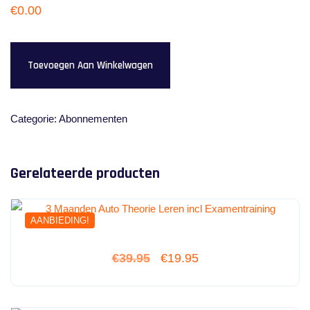
€
0.00
Gratis
Toevoegen Aan Winkelwagen
Auto
Theorie
Examentraining
Categorie:
Abonnementen
aantal
Gerelateerde producten
AANBIEDING!
Oorspronkelijke
Huidige
€
39.95
€
19.95
uit 5
prijs
prijs
was:
is: