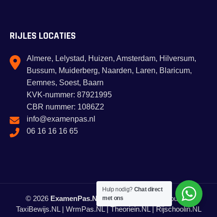
RIJLES LOCATIES
Almere, Lelystad, Huizen, Amsterdam, Hilversum,
Bussum, Muiderberg, Naarden, Laren, Blaricum,
Eemnes, Soest, Baarn
KVK-nummer: 87921995
CBR nummer: 1086Z2
info@examenpas.nl
06 16 16 16 65
Hulp nodig?
Chat direct
© 2026
ExamenPas.NL
. Alle rechten voorbehouden.
met ons
TaxiBewijs.NL
|
WrmPas.NL
|
Theoriein.NL
|
Rijschoolin.NL